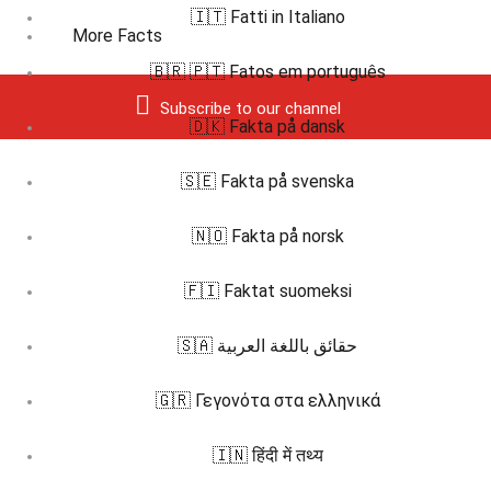
🇮🇹 Fatti in Italiano
More Facts
🇧🇷 🇵🇹 Fatos em português
Subscribe to our channel
🇩🇰 Fakta på dansk
🇸🇪 Fakta på svenska
🇳🇴 Fakta på norsk
🇫🇮 Faktat suomeksi
🇸🇦 حقائق باللغة العربية
🇬🇷 Γεγονότα στα ελληνικά
🇮🇳 हिंदी में तथ्य