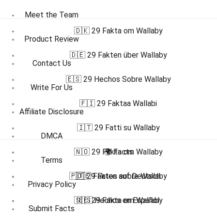
Meet the Team
🇩🇰 29 Fakta om Wallaby
Product Review
🇩🇪 29 Fakten über Wallaby
Contact Us
🇪🇸 29 Hechos Sobre Wallaby
Write For Us
🇫🇮 29 Faktaa Wallabi
Affiliate Disclosure
🇮🇹 29 Fatti su Wallaby
DMCA
🇳🇴 29 Fakta om Wallaby
🌍 Facts
Terms
🇵🇹 29 Fatos sobre Wallaby
🇩🇪 Fakten auf Deutsch
Privacy Policy
🇸🇪 29 Fakta om Wallaby
🇪🇸 Hechos en Español
Submit Facts