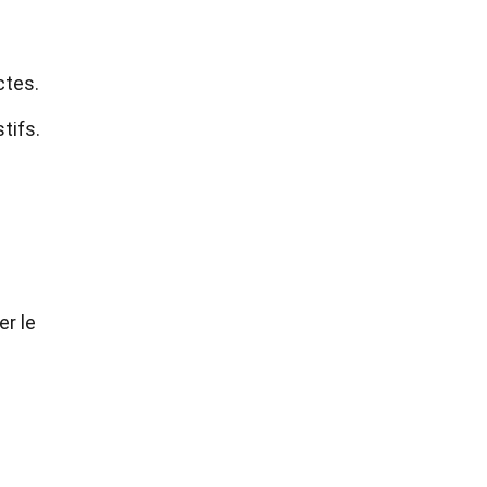
ctes.
tifs.
r le