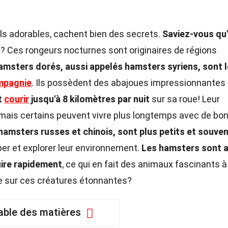
ls adorables, cachent bien des secrets.
Saviez-vous qu'
s
? Ces rongeurs nocturnes sont originaires de régions
amsters dorés, aussi appelés hamsters syriens, sont 
mpagnie
. Ils possèdent des abajoues impressionnantes
t
courir
jusqu'à 8 kilomètres par nuit
sur sa roue! Leur
, mais certains peuvent vivre plus longtemps avec de bo
amsters russes et chinois, sont plus petits et souve
mper et explorer leur environnement.
Les hamsters sont a
uire rapidement
, ce qui en fait des animaux fascinants à
e sur ces créatures étonnantes?
able des matières