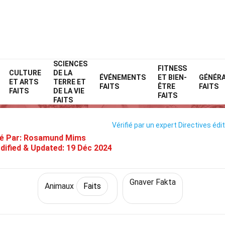
SCIENCES
Home
Nature
Faits
Animaux
FITNESS
Faits
CULTURE
DE LA
ÉVÉNEMENTS
ET BIEN-
GÉNÉR
ET ARTS
TERRE ET
36 Faits Sur Hamster
FAITS
ÊTRE
FAITS
FAITS
DE LA VIE
FAITS
FAITS
Vérifié par un expert
Directives édit
é Par:
Rosamund Mims
dified & Updated:
19 Déc 2024
Gnaver Fakta
Animaux
Faits