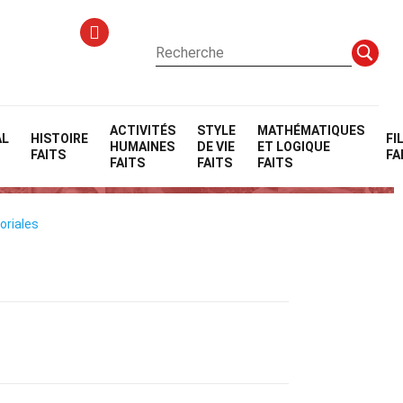
ACTIVITÉS
STYLE
MATHÉMATIQUES
AL
HISTOIRE
FI
HUMAINES
DE VIE
ET LOGIQUE
FAITS
FA
FAITS
FAITS
FAITS
oriales