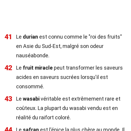
41
Le
durian
est connu comme le "roi des fruits"
en Asie du Sud-Est, malgré son odeur
nauséabonde.
42
Le
fruit miracle
peut transformer les saveurs
acides en saveurs sucrées lorsqu'il est
consommé.
43
Le
wasabi
véritable est extrêmement rare et
coûteux. La plupart du wasabi vendu est en
réalité du raifort coloré.
44
Le
safran
est l'épice la plus chère au monde. Il