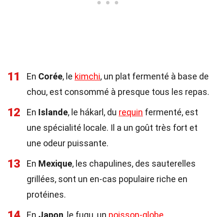
11
En
Corée
, le
kimchi
, un plat fermenté à base de
chou, est consommé à presque tous les repas.
12
En
Islande
, le hákarl, du
requin
fermenté, est
une spécialité locale. Il a un goût très fort et
une odeur puissante.
13
En
Mexique
, les chapulines, des sauterelles
grillées, sont un en-cas populaire riche en
protéines.
14
En
Japon
, le fugu, un
poisson-globe