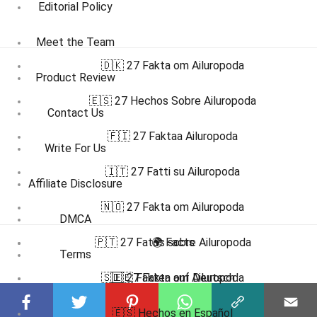
Editorial Policy
Meet the Team
🇩🇰 27 Fakta om Ailuropoda
Product Review
🇪🇸 27 Hechos Sobre Ailuropoda
Contact Us
🇫🇮 27 Faktaa Ailuropoda
Write For Us
🇮🇹 27 Fatti su Ailuropoda
Affiliate Disclosure
🇳🇴 27 Fakta om Ailuropoda
DMCA
🇵🇹 27 Fatos sobre Ailuropoda
🌍 Facts
Terms
🇸🇪 27 Fakta om Ailuropoda
🇩🇪 Fakten auf Deutsch
Privacy Policy
🇪🇸 Hechos en Español