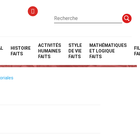
ACTIVITÉS
STYLE
MATHÉMATIQUES
AL
HISTOIRE
FI
HUMAINES
DE VIE
ET LOGIQUE
FAITS
FA
FAITS
FAITS
FAITS
oriales