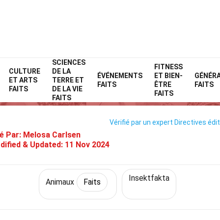
SCIENCES
Home
Nature
Faits
Animaux
FITNESS
Faits
CULTURE
DE LA
ÉVÉNEMENTS
ET BIEN-
GÉNÉR
ET ARTS
TERRE ET
29 Faits Sur Scorpion
FAITS
ÊTRE
FAITS
FAITS
DE LA VIE
FAITS
FAITS
Vérifié par un expert
Directives édit
é Par:
Melosa Carlsen
dified & Updated:
11 Nov 2024
Insektfakta
Animaux
Faits