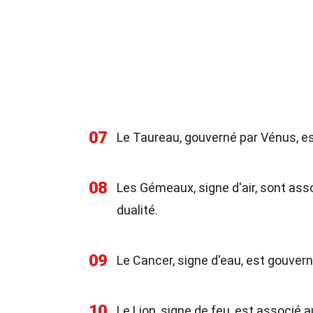
07
Le Taureau, gouverné par Vénus, est 
08
Les Gémeaux, signe d'air, sont ass
dualité.
09
Le Cancer, signe d'eau, est gouverné
10
Le Lion, signe de feu, est associé a