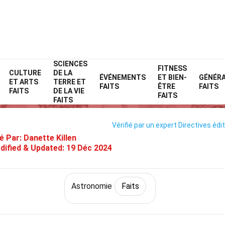
SCIENCES
Home
Technologie et sciences
Faits
Astronomie
FITNESS
Faits
CULTURE
DE LA
ÉVÉNEMENTS
ET BIEN-
GÉNÉR
ET ARTS
TERRE ET
40 Faits Sur Zodiaque
FAITS
ÊTRE
FAITS
FAITS
DE LA VIE
FAITS
FAITS
Vérifié par un expert
Directives édit
é Par:
Danette Killen
dified & Updated:
19 Déc 2024
Astronomie
Faits