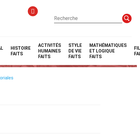
ACTIVITÉS
STYLE
MATHÉMATIQUES
AL
HISTOIRE
FI
HUMAINES
DE VIE
ET LOGIQUE
FAITS
FA
FAITS
FAITS
FAITS
oriales