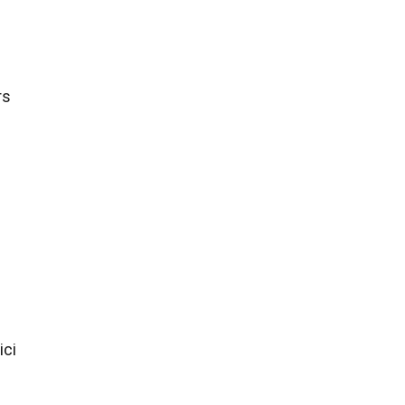
rs
ici