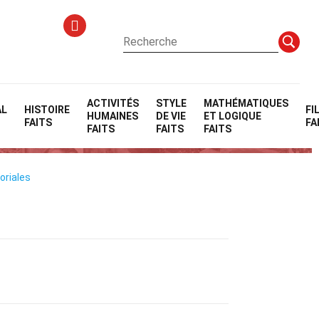
ACTIVITÉS
STYLE
MATHÉMATIQUES
AL
HISTOIRE
FI
HUMAINES
DE VIE
ET LOGIQUE
FAITS
FA
FAITS
FAITS
FAITS
oriales