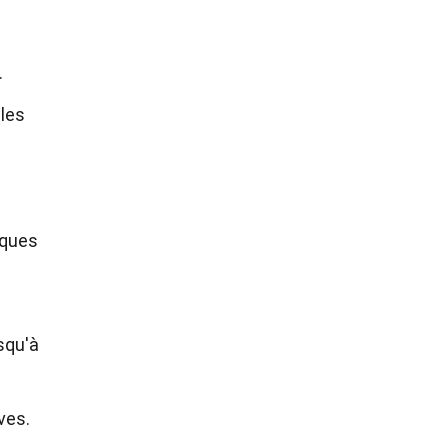
.
 les
lques
squ'à
ves.