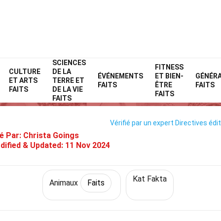
SCIENCES
Home
Nature
Faits
Animaux
FITNESS
Faits
CULTURE
DE LA
ÉVÉNEMENTS
ET BIEN-
GÉNÉR
ET ARTS
TERRE ET
32 Faits Sur Chat Ragdoll
FAITS
ÊTRE
FAITS
FAITS
DE LA VIE
FAITS
FAITS
Vérifié par un expert
Directives édit
é Par:
Christa Goings
dified & Updated:
11 Nov 2024
Kat Fakta
Animaux
Faits