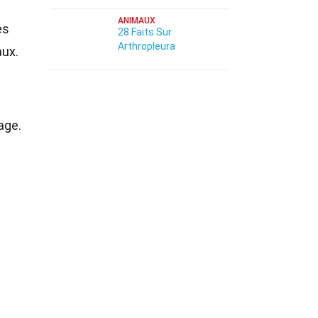
ANIMAUX
es
28 Faits Sur
Arthropleura
aux.
age.