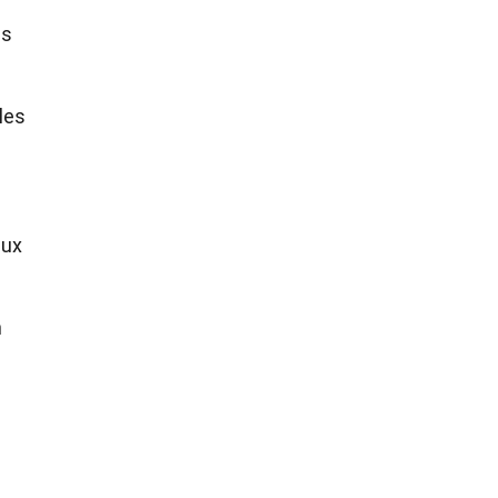
es
les
aux
n