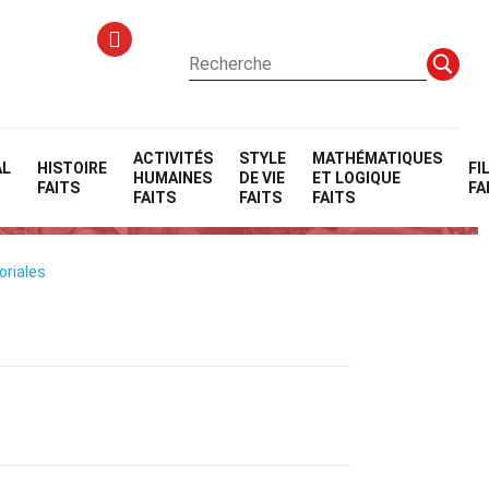
ACTIVITÉS
STYLE
MATHÉMATIQUES
AL
HISTOIRE
FI
HUMAINES
DE VIE
ET LOGIQUE
FAITS
FA
FAITS
FAITS
FAITS
oriales