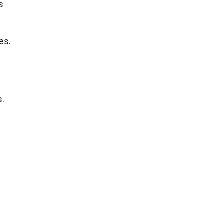
s
es.
s.