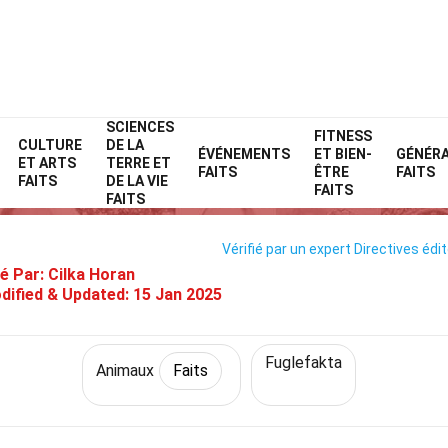
SCIENCES
Home
Nature
Faits
Animaux
FITNESS
Faits
CULTURE
DE LA
ÉVÉNEMENTS
ET BIEN-
GÉNÉR
ET ARTS
TERRE ET
32 Faits Sur Hoazin
FAITS
ÊTRE
FAITS
FAITS
DE LA VIE
FAITS
FAITS
Vérifié par un expert
Directives édit
é Par:
Cilka Horan
dified & Updated:
15 Jan 2025
Fuglefakta
Animaux
Faits