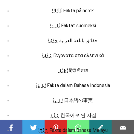
🇳🇴 Fakta på norsk
🇫🇮 Faktat suomeksi
🇸🇦 حقائق باللغة العربية
🇬🇷 Γεγονότα στα ελληνικά
🇮🇳 हिंदी में तथ्य
🇮🇩 Fakta dalam Bahasa Indonesia
🇯🇵 日本語の事実
🇰🇷 한국어로 된 사실
🇲🇾 Fakta dalam Bahasa Melayu