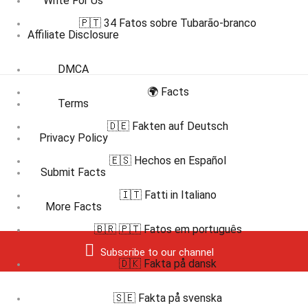
Write For Us
🇵🇹 34 Fatos sobre Tubarão-branco
Affiliate Disclosure
DMCA
🌍 Facts
Terms
🇩🇪 Fakten auf Deutsch
Privacy Policy
🇪🇸 Hechos en Español
Submit Facts
🇮🇹 Fatti in Italiano
More Facts
🇧🇷 🇵🇹 Fatos em português
Subscribe to our channel
🇩🇰 Fakta på dansk
🇸🇪 Fakta på svenska