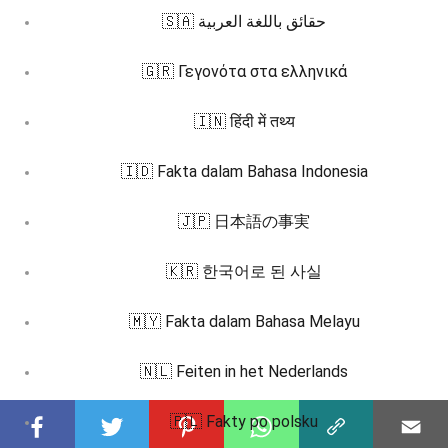
🇸🇦 حقائق باللغة العربية
🇬🇷 Γεγονότα στα ελληνικά
🇮🇳 हिंदी में तथ्य
🇮🇩 Fakta dalam Bahasa Indonesia
🇯🇵 日本語の事実
🇰🇷 한국어로 된 사실
🇲🇾 Fakta dalam Bahasa Melayu
🇳🇱 Feiten in het Nederlands
🇵🇱 Fakty po polsku