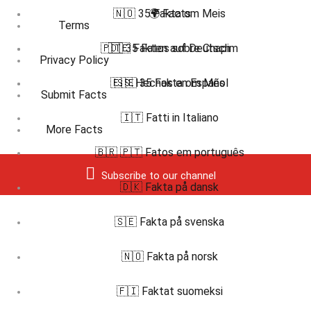
🇳🇴 35 Fakta om Meis
🌍 Facts
Terms
🇵🇹 35 Fatos sobre Chapim
🇩🇪 Fakten auf Deutsch
Privacy Policy
🇪🇸 Hechos en Español
🇸🇪 35 Fakta om Mes
Submit Facts
🇮🇹 Fatti in Italiano
More Facts
🇧🇷 🇵🇹 Fatos em português
Subscribe to our channel
🇩🇰 Fakta på dansk
🇸🇪 Fakta på svenska
🇳🇴 Fakta på norsk
🇫🇮 Faktat suomeksi