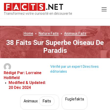
Transformez votre curiosité en découverte
Home
Nature
Faits
Animaux
Faits
38 Faits Sur Superbe Oiseau De
Paradis
Vérifié par un expert
Directives
éditoriales
Rédigé Par:
Lorraine
Hollifield
Modified & Updated:
20 Déc 2024
Fuglefakta
Animaux
Faits