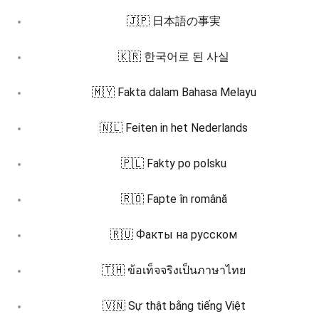
🇯🇵 日本語の事実
🇰🇷 한국어로 된 사실
🇲🇾 Fakta dalam Bahasa Melayu
🇳🇱 Feiten in het Nederlands
🇵🇱 Fakty po polsku
🇷🇴 Fapte în română
🇷🇺 Факты на русском
🇹🇭 ข้อเท็จจริงเป็นภาษาไทย
🇻🇳 Sự thật bằng tiếng Việt