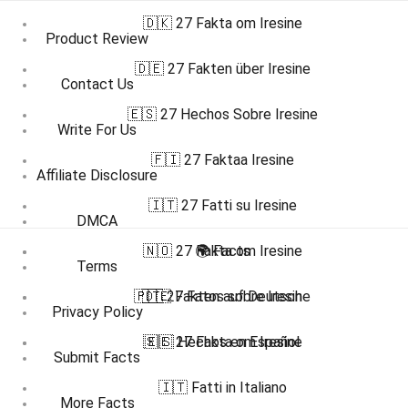
🇩🇰 27 Fakta om Iresine
Product Review
🇩🇪 27 Fakten über Iresine
Contact Us
🇪🇸 27 Hechos Sobre Iresine
Write For Us
🇫🇮 27 Faktaa Iresine
Affiliate Disclosure
🇮🇹 27 Fatti su Iresine
DMCA
🇳🇴 27 Fakta om Iresine
🌍 Facts
Terms
🇵🇹 27 Fatos sobre Iresine
🇩🇪 Fakten auf Deutsch
Privacy Policy
🇸🇪 27 Fakta om Iresine
🇪🇸 Hechos en Español
Submit Facts
🇮🇹 Fatti in Italiano
More Facts