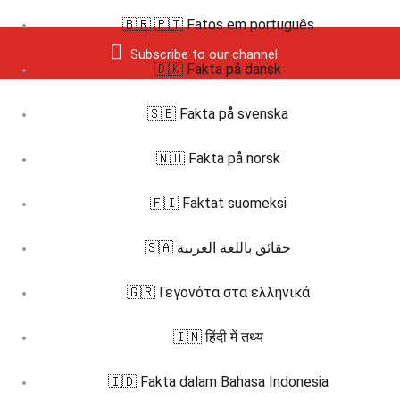
🇧🇷 🇵🇹 Fatos em português
Subscribe to our channel
🇩🇰 Fakta på dansk
🇸🇪 Fakta på svenska
🇳🇴 Fakta på norsk
🇫🇮 Faktat suomeksi
🇸🇦 حقائق باللغة العربية
🇬🇷 Γεγονότα στα ελληνικά
🇮🇳 हिंदी में तथ्य
🇮🇩 Fakta dalam Bahasa Indonesia