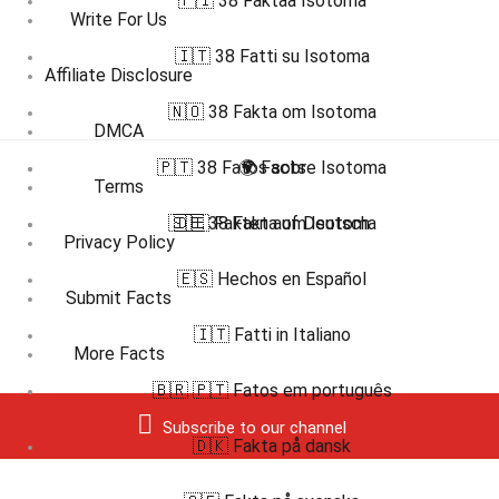
🇫🇮 38 Faktaa Isotoma
Write For Us
🇮🇹 38 Fatti su Isotoma
Affiliate Disclosure
🇳🇴 38 Fakta om Isotoma
DMCA
🇵🇹 38 Fatos sobre Isotoma
🌍 Facts
Terms
🇸🇪 38 Fakta om Isotoma
🇩🇪 Fakten auf Deutsch
Privacy Policy
🇪🇸 Hechos en Español
Submit Facts
🇮🇹 Fatti in Italiano
More Facts
🇧🇷 🇵🇹 Fatos em português
Subscribe to our channel
🇩🇰 Fakta på dansk