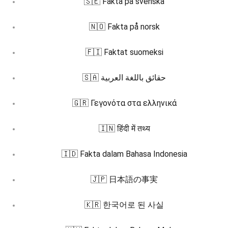
🇸🇪 Fakta på svenska
🇳🇴 Fakta på norsk
🇫🇮 Faktat suomeksi
🇸🇦 حقائق باللغة العربية
🇬🇷 Γεγονότα στα ελληνικά
🇮🇳 हिंदी में तथ्य
🇮🇩 Fakta dalam Bahasa Indonesia
🇯🇵 日本語の事実
🇰🇷 한국어로 된 사실