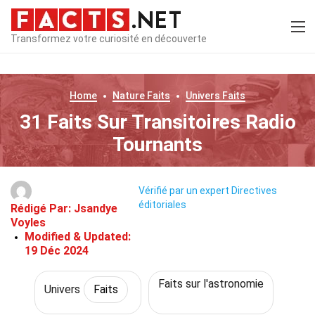
Transformez votre curiosité en découverte
Home
Nature
Faits
Univers
Faits
31 Faits Sur Transitoires Radio
Tournants
Vérifié par un expert
Directives
éditoriales
Rédigé Par:
Jsandye
Voyles
Modified & Updated:
19 Déc 2024
Faits sur l'astronomie
Univers
Faits