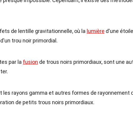
cte presque impossible. Cependant, il existe des méthode
ts de lentille gravitationnelle, où la
lumière
d'une étoil
d'un trou noir primordial.
tes par la
fusion
de trous noirs primordiaux, sont une au
ter.
t les rayons gamma et autres formes de rayonnement q
ration de petits trous noirs primordiaux.