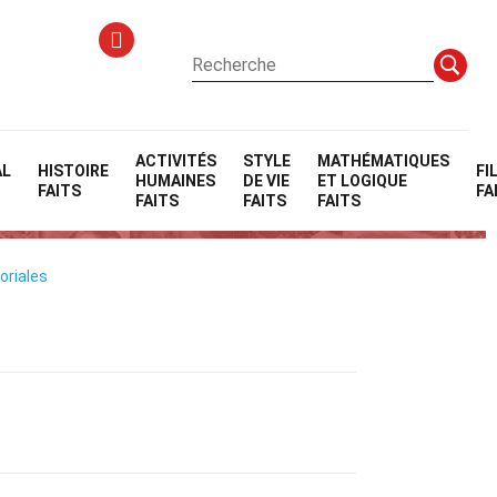
ACTIVITÉS
STYLE
MATHÉMATIQUES
AL
HISTOIRE
FI
HUMAINES
DE VIE
ET LOGIQUE
l
FAITS
FA
FAITS
FAITS
FAITS
oriales