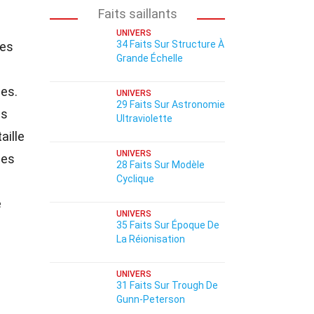
Faits saillants
UNIVERS
34 Faits Sur Structure À
des
Grande Échelle
ies.
UNIVERS
29 Faits Sur Astronomie
es
Ultraviolette
aille
UNIVERS
les
28 Faits Sur Modèle
Cyclique
e
UNIVERS
35 Faits Sur Époque De
La Réionisation
UNIVERS
31 Faits Sur Trough De
Gunn-Peterson