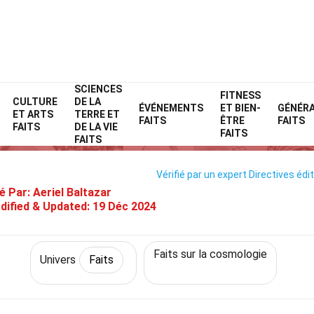
SCIENCES
Home
Nature
Faits
Univers
FITNESS
Faits
CULTURE
DE LA
ÉVÉNEMENTS
ET BIEN-
GÉNÉR
ET ARTS
TERRE ET
38 Faits Sur Trou Noir Primordia
FAITS
ÊTRE
FAITS
FAITS
DE LA VIE
FAITS
FAITS
Vérifié par un expert
Directives édit
é Par:
Aeriel Baltazar
dified & Updated:
19 Déc 2024
Faits sur la cosmologie
Univers
Faits