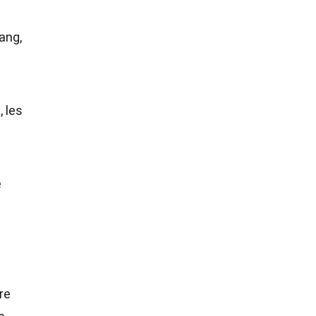
ang,
, les
e
re