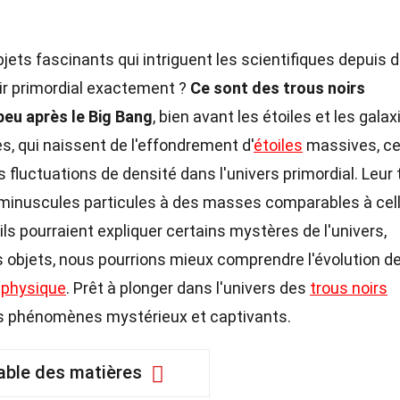
jets fascinants qui intriguent les scientifiques depuis 
ir primordial exactement ?
Ce sont des trous noirs
peu après le Big Bang
, bien avant les étoiles et les galax
s, qui naissent de l'effondrement d'
étoiles
massives, c
es fluctuations de densité dans l'univers primordial. Leur t
e minuscules particules à des masses comparables à cel
ls pourraient expliquer certains mystères de l'univers,
s objets, nous pourrions mieux comprendre l'évolution d
a
physique
. Prêt à plonger dans l'univers des
trous noirs
s phénomènes mystérieux et captivants.
able des matières