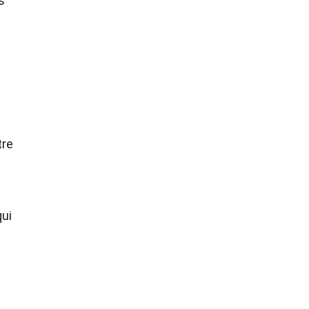
s
e
tre
ui