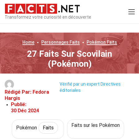
Transformez votre curiosité en découverte
Home
Personnages
Faits
Pokémon
Faits
27 Faits Sur Scovilain
(Pokémon)
Vérifié par un expert
Directives
éditoriales
Rédigé Par:
Fedora
Hargis
Publié:
30 Déc 2024
Faits sur les Pokémon
Pokémon
Faits