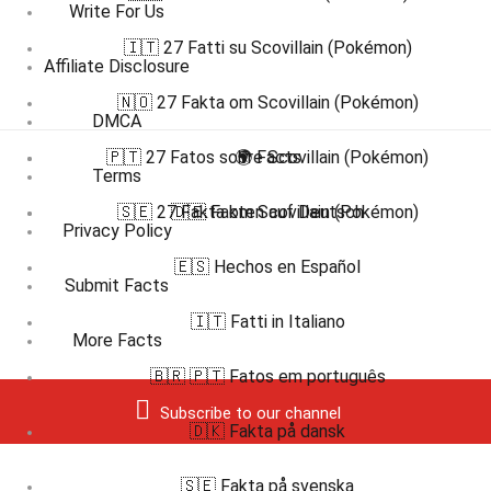
Write For Us
🇮🇹 27 Fatti su Scovillain (Pokémon)
Affiliate Disclosure
🇳🇴 27 Fakta om Scovillain (Pokémon)
DMCA
🇵🇹 27 Fatos sobre Scovillain (Pokémon)
🌍 Facts
Terms
🇸🇪 27 Fakta om Scovillain (Pokémon)
🇩🇪 Fakten auf Deutsch
Privacy Policy
🇪🇸 Hechos en Español
Submit Facts
🇮🇹 Fatti in Italiano
More Facts
🇧🇷 🇵🇹 Fatos em português
Subscribe to our channel
🇩🇰 Fakta på dansk
🇸🇪 Fakta på svenska