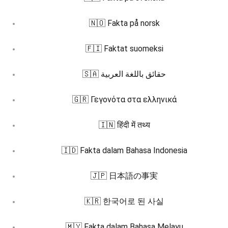
🇳🇴 Fakta på norsk
🇫🇮 Faktat suomeksi
🇸🇦 حقائق باللغة العربية
🇬🇷 Γεγονότα στα ελληνικά
🇮🇳 हिंदी में तथ्य
🇮🇩 Fakta dalam Bahasa Indonesia
🇯🇵 日本語の事実
🇰🇷 한국어로 된 사실
🇲🇾 Fakta dalam Bahasa Melayu