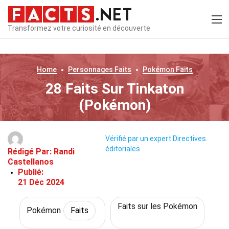
Transformez votre curiosité en découverte
Home
Personnages
Faits
Pokémon
Faits
28 Faits Sur Tinkaton
(Pokémon)
Vérifié par un expert
Directives
éditoriales
Rédigé Par:
Randi
Castellanos
Publié:
21 Déc 2024
Faits sur les Pokémon
Pokémon
Faits