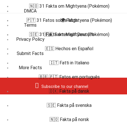
🇳🇴 31 Fakta om Mightyena (Pokémon)
DMCA
🇵🇹 31 Fatos sobre Mightyena (Pokémon)
🌍 Facts
Terms
🇸🇪 31 Fakta om Mightyena (Pokémon)
🇩🇪 Fakten auf Deutsch
Privacy Policy
🇪🇸 Hechos en Español
Submit Facts
🇮🇹 Fatti in Italiano
More Facts
🇧🇷 🇵🇹 Fatos em português
Subscribe to our channel
🇩🇰 Fakta på dansk
🇸🇪 Fakta på svenska
🇳🇴 Fakta på norsk