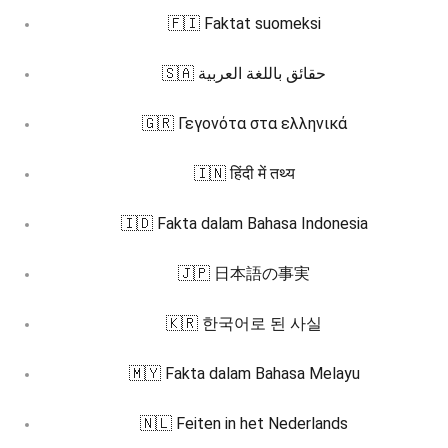
🇫🇮 Faktat suomeksi
🇸🇦 حقائق باللغة العربية
🇬🇷 Γεγονότα στα ελληνικά
🇮🇳 हिंदी में तथ्य
🇮🇩 Fakta dalam Bahasa Indonesia
🇯🇵 日本語の事実
🇰🇷 한국어로 된 사실
🇲🇾 Fakta dalam Bahasa Melayu
🇳🇱 Feiten in het Nederlands