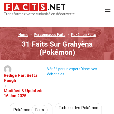
Transformez votre curiosité en découverte
Home
Personnages
Faits
Pokémon
Faits
31 Faits Sur Grahyèna
(Pokémon)
Vérifié par un expert
Directives
éditoriales
Rédigé Par:
Betta
Paugh
Modified & Updated:
16 Jan 2025
Faits sur les Pokémon
Pokémon
Faits