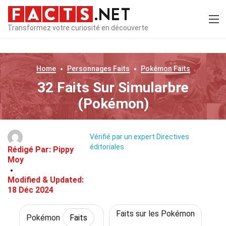
Transformez votre curiosité en découverte
Home
Personnages
Faits
Pokémon
Faits
32 Faits Sur Simularbre
(Pokémon)
Vérifié par un expert
Directives
éditoriales
Rédigé Par:
Pippy
Moy
Modified & Updated:
18 Déc 2024
Faits sur les Pokémon
Pokémon
Faits