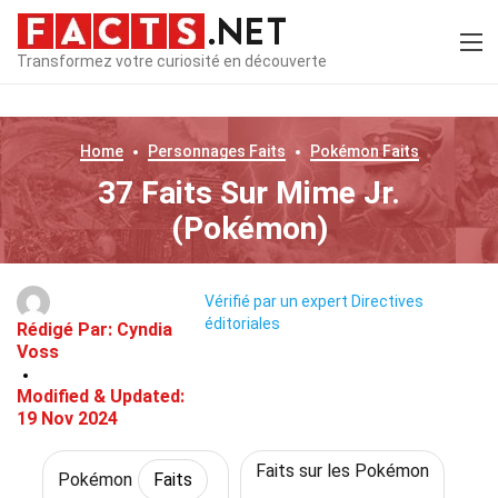
Transformez votre curiosité en découverte
Home
Personnages
Faits
Pokémon
Faits
37 Faits Sur Mime Jr.
(Pokémon)
Vérifié par un expert
Directives
éditoriales
Rédigé Par:
Cyndia
Voss
Modified & Updated:
19 Nov 2024
Faits sur les Pokémon
Pokémon
Faits