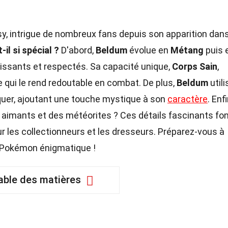
y, intrigue de nombreux fans depuis son apparition dans
il si spécial ?
D'abord,
Beldum
évolue en
Métang
puis 
issants et respectés. Sa capacité unique,
Corps Sain
,
 qui le rend redoutable en combat. De plus,
Beldum
utili
uer, ajoutant une touche mystique à son
caractère
. Enfi
 aimants et des météorites ? Ces détails fascinants fo
les collectionneurs et les dresseurs. Préparez-vous à
e Pokémon énigmatique !
able des matières