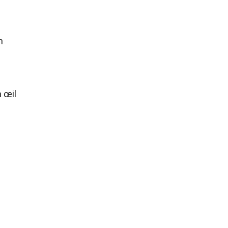
n
 œil