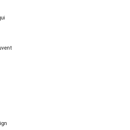
qui
ouvent
ign