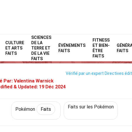
SCIENCES
Home
Personnages
Faits
Pokémon
FITNESS
Faits
CULTURE
DE LA
ÉVÉNEMENTS
ET BIEN-
GÉNÉR
ET ARTS
TERRE ET
34 Faits Sur Beldum (Pokémon
FAITS
ÊTRE
FAITS
FAITS
DE LA VIE
FAITS
FAITS
Vérifié par un expert
Directives édit
é Par:
Valentina Warnick
dified & Updated:
19 Déc 2024
Faits sur les Pokémon
Pokémon
Faits