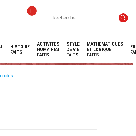
ACTIVITÉS
STYLE
MATHÉMATIQUES
AL
HISTOIRE
FI
HUMAINES
DE VIE
ET LOGIQUE
)
FAITS
FA
FAITS
FAITS
FAITS
oriales