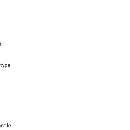
.
 type
nt le