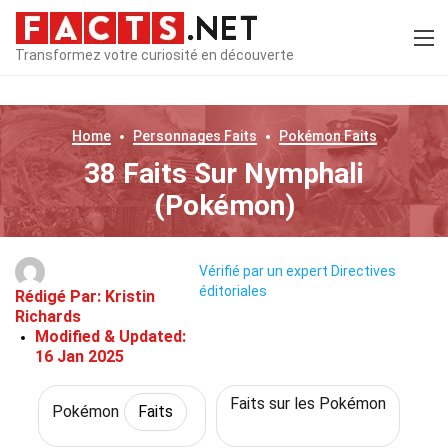
Transformez votre curiosité en découverte
Home
Personnages
Faits
Pokémon
Faits
38 Faits Sur Nymphali
(Pokémon)
Vérifié par un expert
Directives
éditoriales
Rédigé Par:
Kristin
Richards
Modified & Updated:
16 Jan 2025
Faits sur les Pokémon
Pokémon
Faits