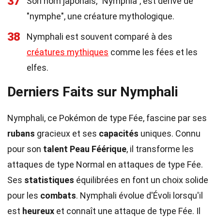
37
Son nom japonais, "Nymphia", est dérivé de
"nymphe", une créature mythologique.
38
Nymphali est souvent comparé à des
créatures mythiques
comme les fées et les
elfes.
Derniers Faits sur Nymphali
Nymphali, ce Pokémon de type Fée, fascine par ses
rubans
gracieux et ses
capacités
uniques. Connu
pour son
talent
Peau Féérique
, il transforme les
attaques de type Normal en attaques de type Fée.
Ses
statistiques
équilibrées en font un choix solide
pour les
combats
. Nymphali évolue d'Évoli lorsqu'il
est
heureux
et connaît une attaque de type Fée. Il