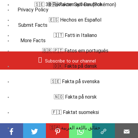
🇸🇪 38 Fakta om Sylveon (Pokémon)
🇩🇪 Fakten auf Deutsch
Privacy Policy
🇪🇸 Hechos en Español
Submit Facts
🇮🇹 Fatti in Italiano
More Facts
🇧🇷 🇵🇹 Fatos em português
Subscribe to our channel
🇩🇰 Fakta på dansk
🇸🇪 Fakta på svenska
🇳🇴 Fakta på norsk
🇫🇮 Faktat suomeksi
🇸🇦 حقائق باللغة العربية