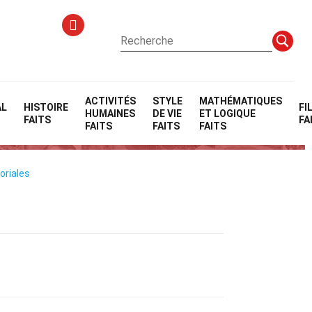
ACTIVITÉS
STYLE
MATHÉMATIQUES
AL
HISTOIRE
FI
HUMAINES
DE VIE
ET LOGIQUE
x
FAITS
FA
FAITS
FAITS
FAITS
oriales