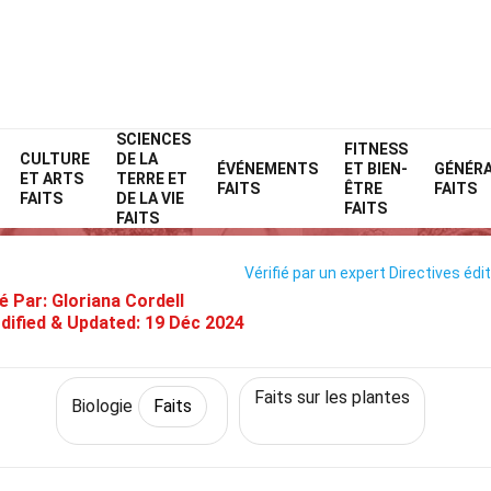
SCIENCES
Home
Science
Faits
Biologie
FITNESS
Faits
CULTURE
DE LA
ÉVÉNEMENTS
ET BIEN-
GÉNÉR
ET ARTS
TERRE ET
25 Faits Sur Cambium Subéreu
FAITS
ÊTRE
FAITS
FAITS
DE LA VIE
FAITS
FAITS
Vérifié par un expert
Directives édit
é Par:
Gloriana Cordell
dified & Updated:
19 Déc 2024
Faits sur les plantes
Biologie
Faits