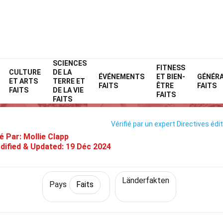
SCIENCES
Home
Monde
Faits
Pays
Faits
FITNESS
CULTURE
DE LA
ÉVÉNEMENTS
ET BIEN-
GÉNÉR
ET ARTS
TERRE ET
32 Faits Sur Portugal
FAITS
ÊTRE
FAITS
FAITS
DE LA VIE
FAITS
FAITS
Vérifié par un expert
Directives édit
é Par:
Mollie Clapp
dified & Updated:
19 Déc 2024
Länderfakten
Pays
Faits