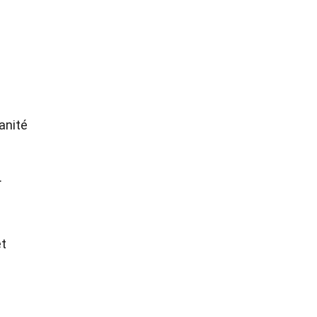
anité
.
et