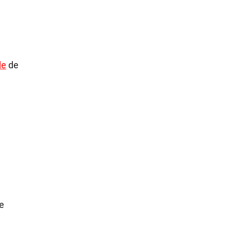
de
de
re