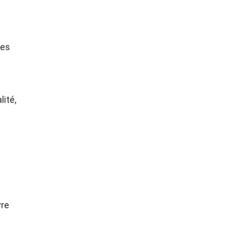
des
lité,
vre