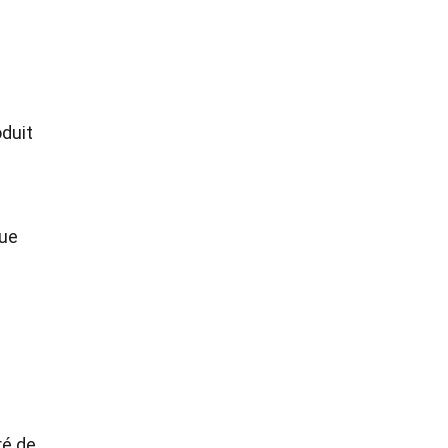
duit
que
ré de