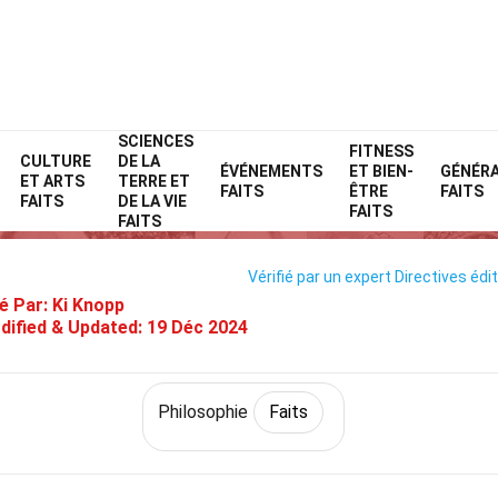
SCIENCES
Home
Philosophie et réflexion
Faits
Philosophie
FITNESS
Faits
CULTURE
DE LA
ÉVÉNEMENTS
ET BIEN-
GÉNÉR
ET ARTS
TERRE ET
35 Faits Sur Avant-garde
FAITS
ÊTRE
FAITS
FAITS
DE LA VIE
FAITS
FAITS
Vérifié par un expert
Directives édit
é Par:
Ki Knopp
dified & Updated:
19 Déc 2024
Philosophie
Faits