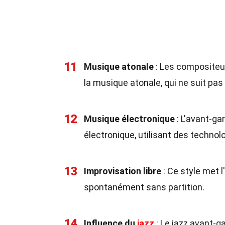
11
Musique atonale
: Les compositeu
la musique atonale, qui ne suit pas l
12
Musique électronique
: L'avant-ga
électronique, utilisant des technol
13
Improvisation libre
: Ce style met l
spontanément sans partition.
14
Influence du
jazz
: Le jazz avant-g