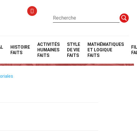
ACTIVITÉS
STYLE
MATHÉMATIQUES
AL
HISTOIRE
FI
HUMAINES
DE VIE
ET LOGIQUE
FAITS
FA
FAITS
FAITS
FAITS
oriales