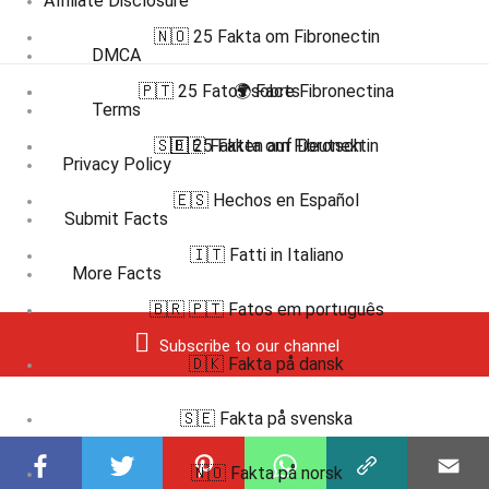
Affiliate Disclosure
🇳🇴 25 Fakta om Fibronectin
DMCA
🇵🇹 25 Fatos sobre Fibronectina
🌍 Facts
Terms
🇸🇪 25 Fakta om Fibronektin
🇩🇪 Fakten auf Deutsch
Privacy Policy
🇪🇸 Hechos en Español
Submit Facts
🇮🇹 Fatti in Italiano
More Facts
🇧🇷 🇵🇹 Fatos em português
Subscribe to our channel
🇩🇰 Fakta på dansk
🇸🇪 Fakta på svenska
🇳🇴 Fakta på norsk