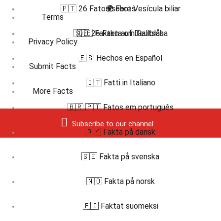
🇵🇹 26 Fatos sobre Vesícula biliar
🌍 Facts
Terms
🇸🇪 26 Fakta om Gallblåsa
🇩🇪 Fakten auf Deutsch
Privacy Policy
🇪🇸 Hechos en Español
Submit Facts
🇮🇹 Fatti in Italiano
More Facts
🇧🇷 🇵🇹 Fatos em português
Subscribe to our channel
🇩🇰 Fakta på dansk
🇸🇪 Fakta på svenska
🇳🇴 Fakta på norsk
🇫🇮 Faktat suomeksi