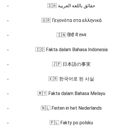
🇸🇦 حقائق باللغة العربية
🇬🇷 Γεγονότα στα ελληνικά
🇮🇳 हिंदी में तथ्य
🇮🇩 Fakta dalam Bahasa Indonesia
🇯🇵 日本語の事実
🇰🇷 한국어로 된 사실
🇲🇾 Fakta dalam Bahasa Melayu
🇳🇱 Feiten in het Nederlands
🇵🇱 Fakty po polsku