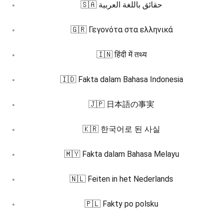
🇸🇦 حقائق باللغة العربية
🇬🇷 Γεγονότα στα ελληνικά
🇮🇳 हिंदी में तथ्य
🇮🇩 Fakta dalam Bahasa Indonesia
🇯🇵 日本語の事実
🇰🇷 한국어로 된 사실
🇲🇾 Fakta dalam Bahasa Melayu
🇳🇱 Feiten in het Nederlands
🇵🇱 Fakty po polsku