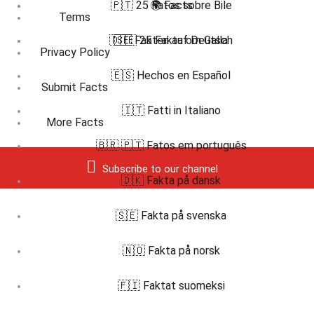
🇵🇹 25 Fatos sobre Bile
🌍 Facts
Terms
🇩🇪 Fakten auf Deutsch
🇸🇪 25 Fakta om Galla
Privacy Policy
🇪🇸 Hechos en Español
Submit Facts
🇮🇹 Fatti in Italiano
More Facts
🇧🇷 🇵🇹 Fatos em português
Subscribe to our channel
🇩🇰 Fakta på dansk
🇸🇪 Fakta på svenska
🇳🇴 Fakta på norsk
🇫🇮 Faktat suomeksi