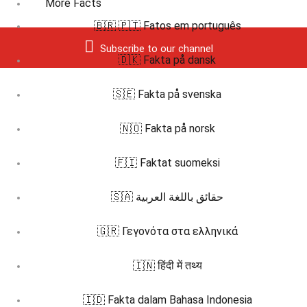
More Facts
🇧🇷 🇵🇹 Fatos em português
Subscribe to our channel
🇩🇰 Fakta på dansk
🇸🇪 Fakta på svenska
🇳🇴 Fakta på norsk
🇫🇮 Faktat suomeksi
🇸🇦 حقائق باللغة العربية
🇬🇷 Γεγονότα στα ελληνικά
🇮🇳 हिंदी में तथ्य
🇮🇩 Fakta dalam Bahasa Indonesia