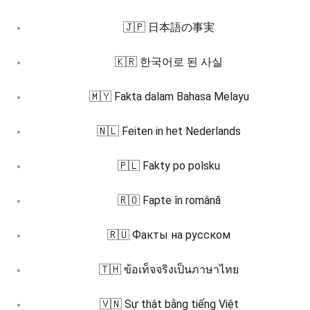
🇯🇵 日本語の事実
🇰🇷 한국어로 된 사실
🇲🇾 Fakta dalam Bahasa Melayu
🇳🇱 Feiten in het Nederlands
🇵🇱 Fakty po polsku
🇷🇴 Fapte în română
🇷🇺 Факты на русском
🇹🇭 ข้อเท็จจริงเป็นภาษาไทย
🇻🇳 Sự thật bằng tiếng Việt