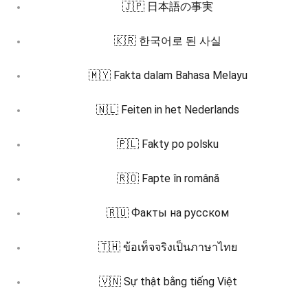
🇯🇵 日本語の事実
🇰🇷 한국어로 된 사실
🇲🇾 Fakta dalam Bahasa Melayu
🇳🇱 Feiten in het Nederlands
🇵🇱 Fakty po polsku
🇷🇴 Fapte în română
🇷🇺 Факты на русском
🇹🇭 ข้อเท็จจริงเป็นภาษาไทย
🇻🇳 Sự thật bằng tiếng Việt