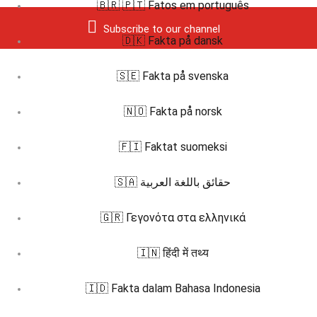
🇧🇷 🇵🇹 Fatos em português
Subscribe to our channel
🇩🇰 Fakta på dansk
🇸🇪 Fakta på svenska
🇳🇴 Fakta på norsk
🇫🇮 Faktat suomeksi
🇸🇦 حقائق باللغة العربية
🇬🇷 Γεγονότα στα ελληνικά
🇮🇳 हिंदी में तथ्य
🇮🇩 Fakta dalam Bahasa Indonesia