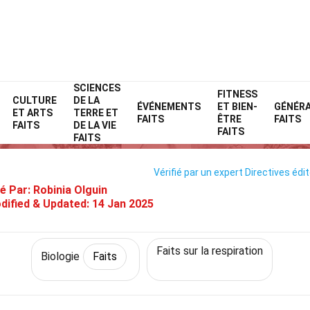
SCIENCES
Home
Science
Faits
Biologie
FITNESS
Faits
CULTURE
DE LA
ÉVÉNEMENTS
ET BIEN-
GÉNÉR
ET ARTS
TERRE ET
30 Faits Sur Expiration
FAITS
ÊTRE
FAITS
FAITS
DE LA VIE
FAITS
FAITS
Vérifié par un expert
Directives édit
é Par:
Robinia Olguin
dified & Updated:
14 Jan 2025
Faits sur la respiration
Biologie
Faits