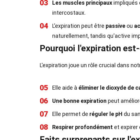
03
Les muscles principaux
impliqués d
intercostaux.
04
L'expiration peut être
passive
ou
ac
naturellement, tandis qu'active im
Pourquoi l'expiration est
L'expiration joue un rôle crucial dans no
05
Elle aide à
éliminer le dioxyde de 
06
Une bonne expiration
peut améliore
07
Elle permet de
réguler le pH
du san
08
Respirer profondément
et expirer
Faits surprenants sur l'ex