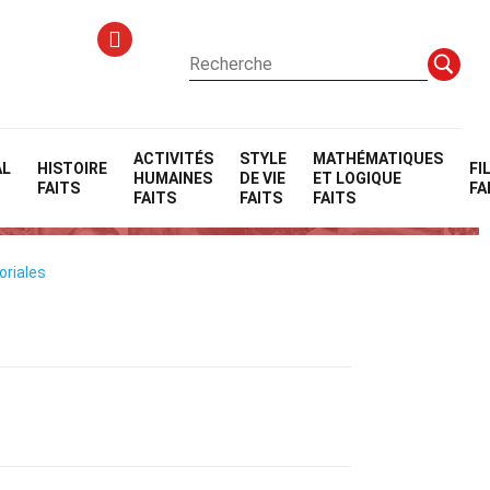
ACTIVITÉS
STYLE
MATHÉMATIQUES
AL
HISTOIRE
FI
HUMAINES
DE VIE
ET LOGIQUE
FAITS
FA
FAITS
FAITS
FAITS
oriales