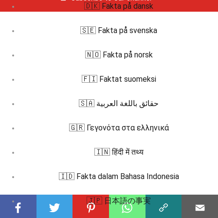
🇩🇰 Fakta på dansk
🇸🇪 Fakta på svenska
🇳🇴 Fakta på norsk
🇫🇮 Faktat suomeksi
🇸🇦 حقائق باللغة العربية
🇬🇷 Γεγονότα στα ελληνικά
🇮🇳 हिंदी में तथ्य
🇮🇩 Fakta dalam Bahasa Indonesia
🇯🇵 日本語の事実