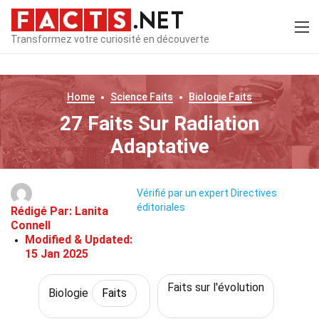
Transformez votre curiosité en découverte
Home
Science
Faits
Biologie
Faits
27 Faits Sur Radiation
Adaptative
Vérifié par un expert
Directives
éditoriales
Rédigé Par:
Lanita
Connell
Modified & Updated:
15 Jan 2025
Faits sur l'évolution
Biologie
Faits