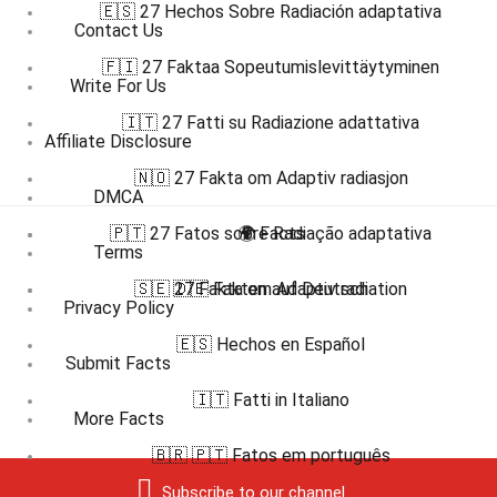
🇪🇸 27 Hechos Sobre Radiación adaptativa
Contact Us
🇫🇮 27 Faktaa Sopeutumislevittäytyminen
Write For Us
🇮🇹 27 Fatti su Radiazione adattativa
Affiliate Disclosure
🇳🇴 27 Fakta om Adaptiv radiasjon
DMCA
🇵🇹 27 Fatos sobre Radiação adaptativa
🌍 Facts
Terms
🇸🇪 27 Fakta om Adaptiv radiation
🇩🇪 Fakten auf Deutsch
Privacy Policy
🇪🇸 Hechos en Español
Submit Facts
🇮🇹 Fatti in Italiano
More Facts
🇧🇷 🇵🇹 Fatos em português
Subscribe to our channel