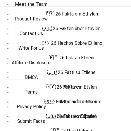
Meet the Team
🇩🇰 26 Fakta om Ethylen
Product Review
🇩🇪 26 Fakten über Ethylen
Contact Us
🇪🇸 26 Hechos Sobre Etileno
Write For Us
🇫🇮 26 Faktaa Eteeni
Affiliate Disclosure
🇮🇹 26 Fatti su Etilene
DMCA
🇳🇴 26 Fakta om Etylen
🌍 Facts
Terms
🇵🇹 26 Fatos sobre Etileno
🇩🇪 Fakten auf Deutsch
Privacy Policy
🇸🇪 26 Fakta om Etylen
🇪🇸 Hechos en Español
Submit Facts
🇮🇹 Fatti in Italiano