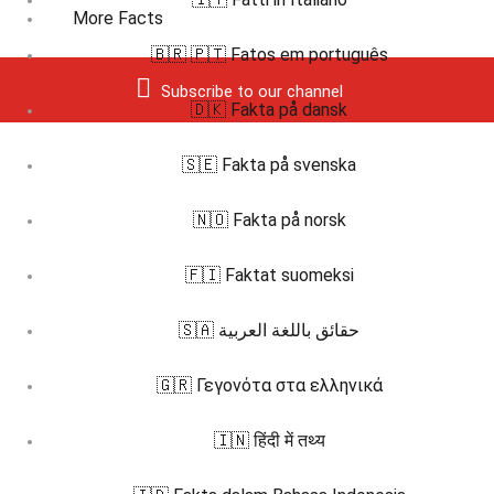
More Facts
🇧🇷 🇵🇹 Fatos em português
Subscribe to our channel
🇩🇰 Fakta på dansk
🇸🇪 Fakta på svenska
🇳🇴 Fakta på norsk
🇫🇮 Faktat suomeksi
🇸🇦 حقائق باللغة العربية
🇬🇷 Γεγονότα στα ελληνικά
🇮🇳 हिंदी में तथ्य