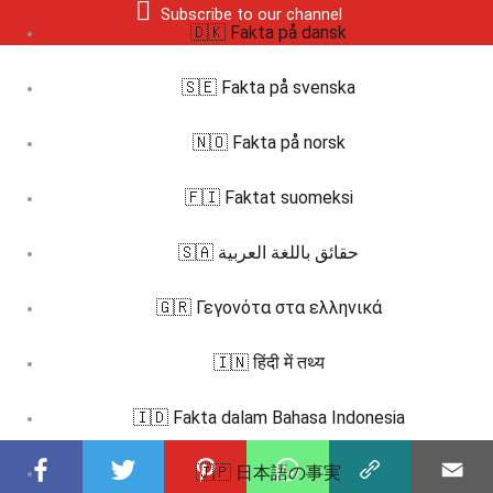
Subscribe to our channel
🇩🇰 Fakta på dansk
🇸🇪 Fakta på svenska
🇳🇴 Fakta på norsk
🇫🇮 Faktat suomeksi
🇸🇦 حقائق باللغة العربية
🇬🇷 Γεγονότα στα ελληνικά
🇮🇳 हिंदी में तथ्य
🇮🇩 Fakta dalam Bahasa Indonesia
🇯🇵 日本語の事実