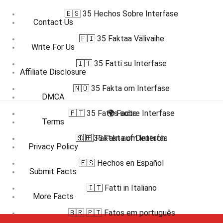
🇪🇸 35 Hechos Sobre Interfase
Contact Us
🇫🇮 35 Faktaa Välivaihe
Write For Us
🇮🇹 35 Fatti su Interfase
Affiliate Disclosure
🇳🇴 35 Fakta om Interfase
DMCA
🇵🇹 35 Fatos sobre Interfase
🌍 Facts
Terms
🇸🇪 35 Fakta om Interfas
🇩🇪 Fakten auf Deutsch
Privacy Policy
🇪🇸 Hechos en Español
Submit Facts
🇮🇹 Fatti in Italiano
More Facts
🇧🇷 🇵🇹 Fatos em português