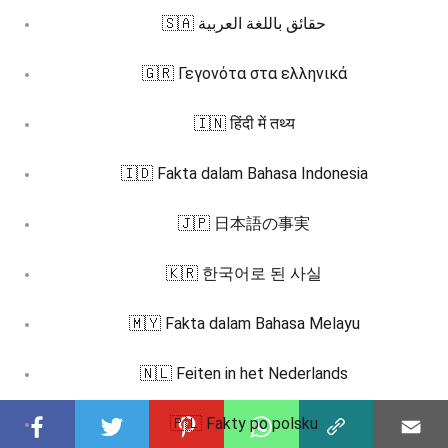
🇸🇦 حقائق باللغة العربية
🇬🇷 Γεγονότα στα ελληνικά
🇮🇳 हिंदी में तथ्य
🇮🇩 Fakta dalam Bahasa Indonesia
🇯🇵 日本語の事実
🇰🇷 한국어로 된 사실
🇲🇾 Fakta dalam Bahasa Melayu
🇳🇱 Feiten in het Nederlands
🇵🇱 Fakty po polsku