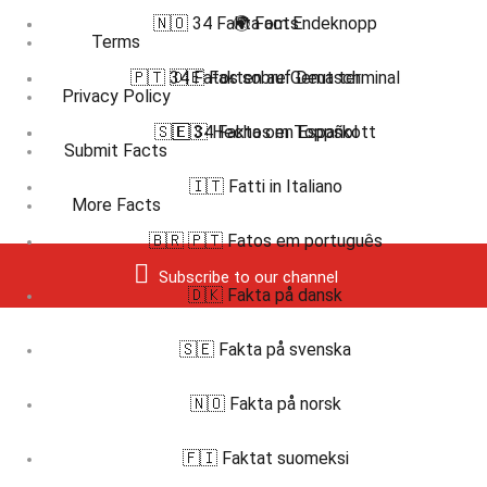
🇳🇴 34 Fakta om Endeknopp
🌍 Facts
Terms
🇵🇹 34 Fatos sobre Gema terminal
🇩🇪 Fakten auf Deutsch
Privacy Policy
🇸🇪 34 Fakta om Toppskott
🇪🇸 Hechos en Español
Submit Facts
🇮🇹 Fatti in Italiano
More Facts
🇧🇷 🇵🇹 Fatos em português
Subscribe to our channel
🇩🇰 Fakta på dansk
🇸🇪 Fakta på svenska
🇳🇴 Fakta på norsk
🇫🇮 Faktat suomeksi