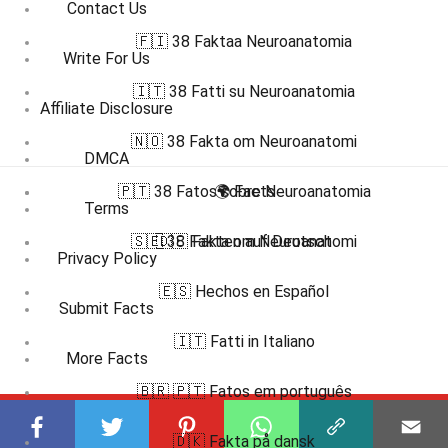
Contact Us
🇫🇮 38 Faktaa Neuroanatomia
Write For Us
🇮🇹 38 Fatti su Neuroanatomia
Affiliate Disclosure
🇳🇴 38 Fakta om Neuroanatomi
DMCA
🇵🇹 38 Fatos sobre Neuroanatomia
🌍 Facts
Terms
🇸🇪 38 Fakta om Neuroanatomi
🇩🇪 Fakten auf Deutsch
Privacy Policy
🇪🇸 Hechos en Español
Submit Facts
🇮🇹 Fatti in Italiano
More Facts
🇧🇷 🇵🇹 Fatos em português
Subscribe to our channel
🇩🇰 Fakta på dansk