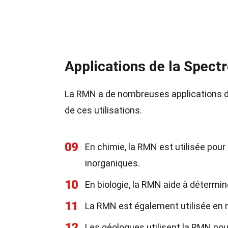
Applications de la Spec
La RMN a de nombreuses applications d
de ces utilisations.
09
En chimie, la RMN est utilisée pou
inorganiques.
10
En biologie, la RMN aide à détermin
11
La RMN est également utilisée en 
12
Les géologues utilisent la RMN pou