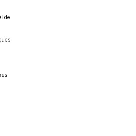
el de
ques
ures