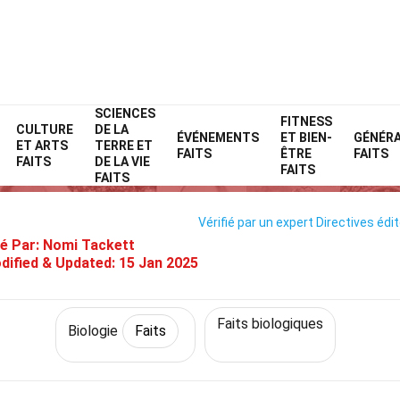
SCIENCES
Home
Science
Faits
Biologie
FITNESS
Faits
CULTURE
DE LA
ÉVÉNEMENTS
ET BIEN-
GÉNÉR
ET ARTS
TERRE ET
27 Faits Sur Spectroscopie RM
FAITS
ÊTRE
FAITS
FAITS
DE LA VIE
FAITS
FAITS
Vérifié par un expert
Directives édit
é Par:
Nomi Tackett
dified & Updated:
15 Jan 2025
Faits biologiques
Biologie
Faits