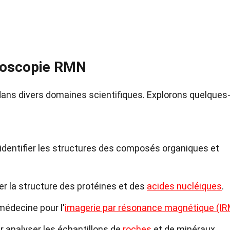
troscopie RMN
ans divers domaines scientifiques. Explorons quelques
r identifier les structures des composés organiques et
er la structure des protéines et des
acides nucléiques
.
médecine pour l'
imagerie par résonance magnétique (IR
r analyser les échantillons de
roches
et de minéraux.