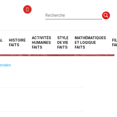
ACTIVITÉS
STYLE
MATHÉMATIQUES
AL
HISTOIRE
FI
HUMAINES
DE VIE
ET LOGIQUE
N
FAITS
FA
FAITS
FAITS
FAITS
oriales