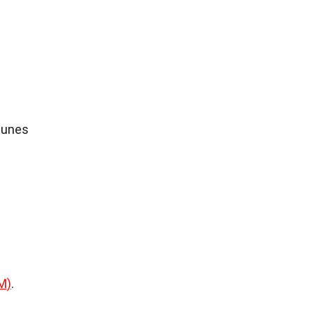
-unes
M)
.