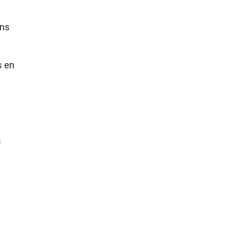
ans
s en
s