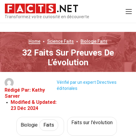
Transformez votre curiosité en découverte
Home
Science
Faits
Biologie
Faits
32 Faits Sur Preuves De
L’évolution
Vérifié par un expert
Directives
éditoriales
Rédigé Par:
Kathy
Sarver
Modified & Updated:
23 Déc 2024
Faits sur l'évolution
Biologie
Faits