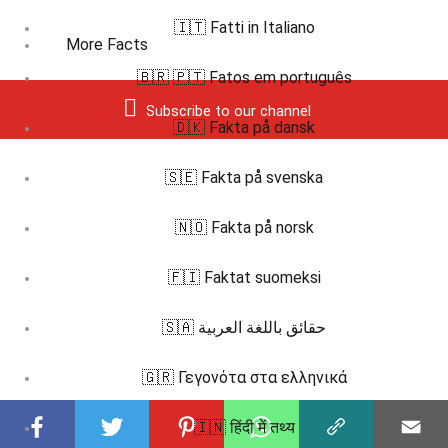
🇮🇹 Fatti in Italiano
More Facts
🇧🇷 🇵🇹 Fatos em português
Subscribe to our channel
🇩🇰 Fakta på dansk
🇸🇪 Fakta på svenska
🇳🇴 Fakta på norsk
🇫🇮 Faktat suomeksi
🇸🇦 حقائق باللغة العربية
🇬🇷 Γεγονότα στα ελληνικά
🇮🇳 हिंदी में तथ्य