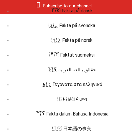
Subscribe to our channel
🇩🇰 Fakta på dansk
🇸🇪 Fakta på svenska
🇳🇴 Fakta på norsk
🇫🇮 Faktat suomeksi
🇸🇦 حقائق باللغة العربية
🇬🇷 Γεγονότα στα ελληνικά
🇮🇳 हिंदी में तथ्य
🇮🇩 Fakta dalam Bahasa Indonesia
🇯🇵 日本語の事実