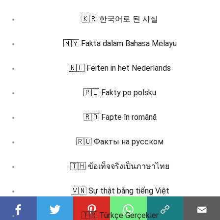
🇰🇷 한국어로 된 사실
🇲🇾 Fakta dalam Bahasa Melayu
🇳🇱 Feiten in het Nederlands
🇵🇱 Fakty po polsku
🇷🇴 Fapte în română
🇷🇺 Факты на русском
🇹🇭 ข้อเท็จจริงเป็นภาษาไทย
🇻🇳 Sự thật bằng tiếng Việt
🇹🇷 Türkçe Gerçekler