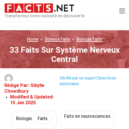
Transformez votre curiosité en découverte
Home
Science
Faits
Biologie
Faits
33 Faits Sur Système Nerveux
Central
Vérifié par un expert
Directives
éditoriales
Rédigé Par:
Sibylle
Chowdhury
Modified & Updated:
15 Jan 2025
Faits en neurosciences
Biologie
Faits