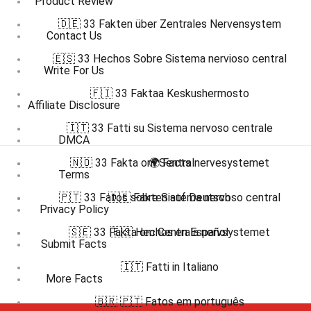
Product Review
🇩🇪 33 Fakten über Zentrales Nervensystem
Contact Us
🇪🇸 33 Hechos Sobre Sistema nervioso central
Write For Us
🇫🇮 33 Faktaa Keskushermosto
Affiliate Disclosure
🇮🇹 33 Fatti su Sistema nervoso centrale
DMCA
🇳🇴 33 Fakta om Sentralnervesystemet
🌍 Facts
Terms
🇵🇹 33 Fatos sobre Sistema nervoso central
🇩🇪 Fakten auf Deutsch
Privacy Policy
🇸🇪 33 Fakta om Centrala nervsystemet
🇪🇸 Hechos en Español
Submit Facts
🇮🇹 Fatti in Italiano
More Facts
🇧🇷 🇵🇹 Fatos em português