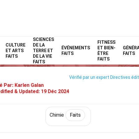
SCIENCES
Home
Science
Faits
Chimie
FITNESS
Faits
CULTURE
DE LA
ÉVÉNEMENTS
ET BIEN-
GÉNÉR
ET ARTS
TERRE ET
25 Faits Sur Sélénium
FAITS
ÊTRE
FAITS
FAITS
DE LA VIE
FAITS
FAITS
Vérifié par un expert
Directives édit
é Par:
Karlen Galan
dified & Updated:
19 Déc 2024
Chimie
Faits