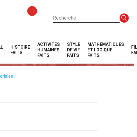
ACTIVITÉS
STYLE
MATHÉMATIQUES
AL
HISTOIRE
FI
HUMAINES
DE VIE
ET LOGIQUE
FAITS
FA
FAITS
FAITS
FAITS
oriales