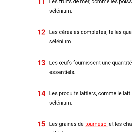
11
Les fruits de mer, comme les poiss
sélénium.
12
Les céréales complètes, telles que 
sélénium.
13
Les œufs fournissent une quantité
essentiels.
14
Les produits laitiers, comme le la
sélénium.
15
Les graines de
tournesol
et les ch