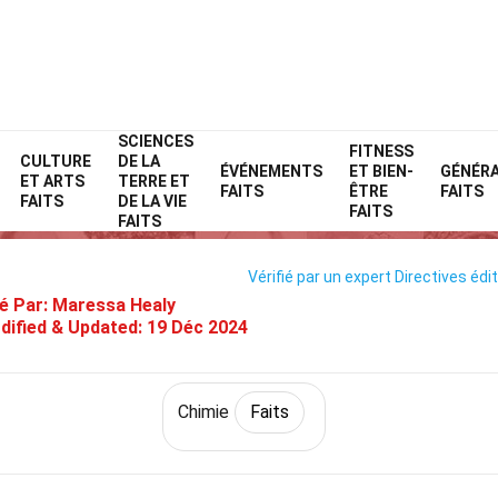
SCIENCES
Home
Science
Faits
Chimie
FITNESS
Faits
CULTURE
DE LA
ÉVÉNEMENTS
ET BIEN-
GÉNÉR
ET ARTS
TERRE ET
38 Faits Sur Uranium
FAITS
ÊTRE
FAITS
FAITS
DE LA VIE
FAITS
FAITS
Vérifié par un expert
Directives édit
é Par:
Maressa Healy
dified & Updated:
19 Déc 2024
Chimie
Faits