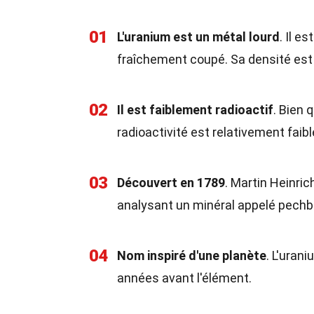
01
L'uranium est un métal lourd
. Il e
fraîchement coupé. Sa densité est 
02
Il est faiblement radioactif
. Bien 
radioactivité est relativement faib
03
Découvert en 1789
. Martin Heinri
analysant un minéral appelé pechb
04
Nom inspiré d'une planète
. L'uran
années avant l'élément.