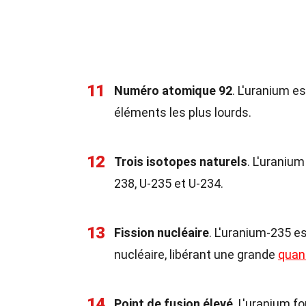
11
Numéro atomique 92
. L'uranium es
éléments les plus lourds.
12
Trois isotopes naturels
. L'uraniu
238, U-235 et U-234.
13
Fission nucléaire
. L'uranium-235 e
nucléaire, libérant une grande
quan
14
Point de fusion élevé
. L'uranium f