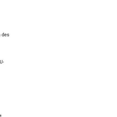
n des
 U-
t