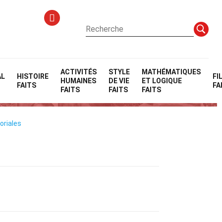
ACTIVITÉS
STYLE
MATHÉMATIQUES
AL
HISTOIRE
FI
HUMAINES
DE VIE
ET LOGIQUE
FAITS
FA
FAITS
FAITS
FAITS
oriales