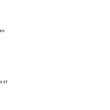
hes
x et