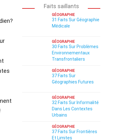
Faits saillants
GÉOGRAPHIE
31 Faits Sur Géographie
idien?
Médicale
ur
GÉOGRAPHIE
30 Faits Sur Problèmes
Environnementaux
Transfrontaliers
nt
ntes
GÉOGRAPHIE
37 Faits Sur
Géographies Futures
GÉOGRAPHIE
rment
32 Faits Sur Informalité
Dans Les Contextes
!
Urbains
GÉOGRAPHIE
37 Faits Sur Frontières
Et Limites