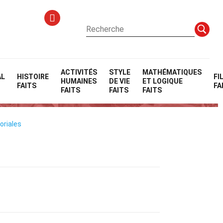
ACTIVITÉS
STYLE
MATHÉMATIQUES
AL
HISTOIRE
FI
HUMAINES
DE VIE
ET LOGIQUE
aphique (SIG)
FAITS
FA
FAITS
FAITS
FAITS
oriales