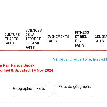
SCIENCES
Home
Science
Faits
Géographie
FITNESS
Faits
CULTURE
DE LA
ÉVÉNEMENTS
ET BIEN-
GÉNÉR
ET ARTS
TERRE ET
 Systèmes D’Information Géogr
FAITS
ÊTRE
FAITS
FAITS
DE LA VIE
FAITS
FAITS
Vérifié par un expert
Directives édit
é Par:
Farica Dudek
dified & Updated:
14 Nov 2024
Faits de géographie
Géographie
Faits