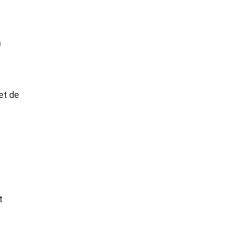
a
et de
t