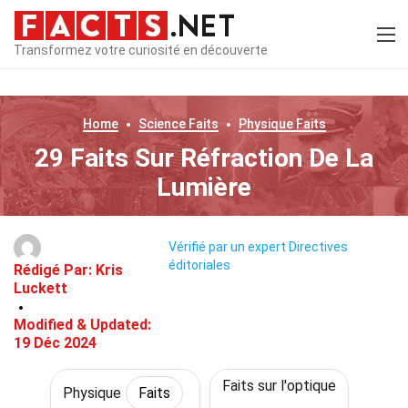
Transformez votre curiosité en découverte
Home
Science
Faits
Physique
Faits
29 Faits Sur Réfraction De La
Lumière
Vérifié par un expert
Directives
éditoriales
Rédigé Par:
Kris
Luckett
Modified & Updated:
19 Déc 2024
Faits sur l'optique
Physique
Faits