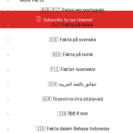
More Facts
🇧🇷 🇵🇹 Fatos em português
Subscribe to our channel
🇩🇰 Fakta på dansk
🇸🇪 Fakta på svenska
🇳🇴 Fakta på norsk
🇫🇮 Faktat suomeksi
🇸🇦 حقائق باللغة العربية
🇬🇷 Γεγονότα στα ελληνικά
🇮🇳 हिंदी में तथ्य
🇮🇩 Fakta dalam Bahasa Indonesia