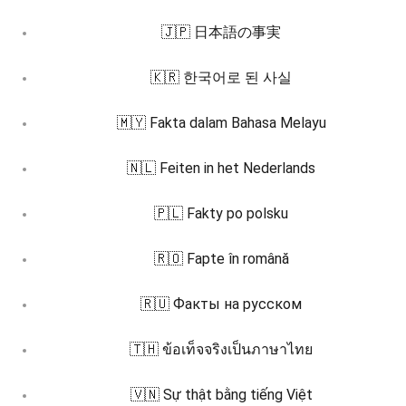
🇯🇵 日本語の事実
🇰🇷 한국어로 된 사실
🇲🇾 Fakta dalam Bahasa Melayu
🇳🇱 Feiten in het Nederlands
🇵🇱 Fakty po polsku
🇷🇴 Fapte în română
🇷🇺 Факты на русском
🇹🇭 ข้อเท็จจริงเป็นภาษาไทย
🇻🇳 Sự thật bằng tiếng Việt