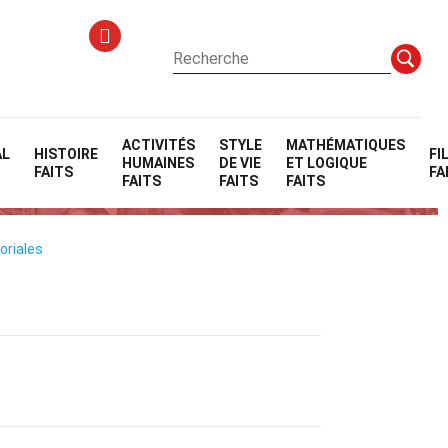
ACTIVITÉS
STYLE
MATHÉMATIQUES
AL
HISTOIRE
FI
HUMAINES
DE VIE
ET LOGIQUE
tique
FAITS
FA
FAITS
FAITS
FAITS
oriales