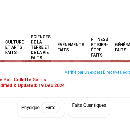
SCIENCES
Home
Science
Faits
Physique
FITNESS
Faits
CULTURE
DE LA
ÉVÉNEMENTS
ET BIEN-
GÉNÉR
ET ARTS
TERRE ET
aits Sur Électrodynamique Quan
FAITS
ÊTRE
FAITS
FAITS
DE LA VIE
FAITS
FAITS
Vérifié par un expert
Directives édit
é Par:
Collette Garris
dified & Updated:
19 Déc 2024
Faits Quantiques
Physique
Faits