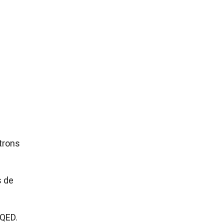
ctrons
s de
 QED.