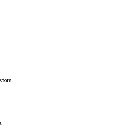
stors
.