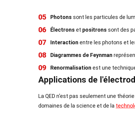
05
Photons
sont les particules de lu
06
Électrons
et
positrons
sont des pa
07
Interaction
entre les photons et le
08
Diagrammes de Feynman
représent
09
Renormalisation
est une technique 
Applications de l'électr
La QED n'est pas seulement une théorie a
domaines de la science et de la
technol