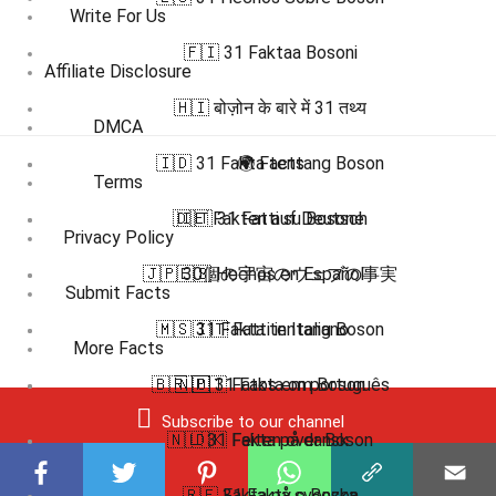
Write For Us
🇫🇮 31 Faktaa Bosoni
Affiliate Disclosure
🇭🇮 बोज़ोन के बारे में 31 तथ्य
DMCA
🇮🇩 31 Fakta tentang Boson
🌍 Facts
Terms
🇩🇪 Fakten auf Deutsch
🇮🇹 31 Fatti su Bosone
Privacy Policy
🇯🇵 30個の宇宙のウェブの事実
🇪🇸 Hechos en Español
Submit Facts
🇲🇸 31 Fakta tentang Boson
🇮🇹 Fatti in Italiano
More Facts
🇧🇷 🇵🇹 Fatos em português
🇳🇴 31 Fakta om Boson
Subscribe to our channel
🇳🇱 31 Feiten over Boson
🇩🇰 Fakta på dansk
🇵🇱 31 Fakty o Bozon
🇸🇪 Fakta på svenska