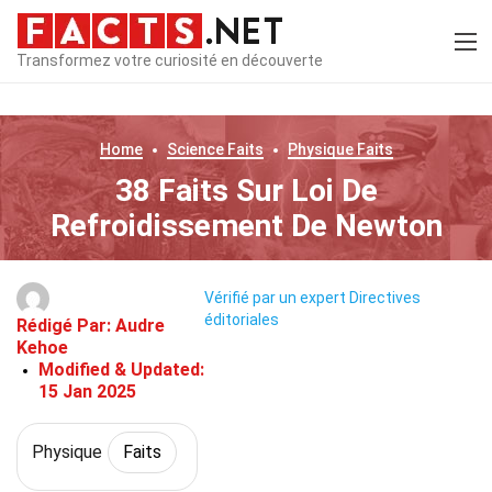
Transformez votre curiosité en découverte
Home
Science
Faits
Physique
Faits
38 Faits Sur Loi De
Refroidissement De Newton
Vérifié par un expert
Directives
éditoriales
Rédigé Par:
Audre
Kehoe
Modified & Updated:
15 Jan 2025
Physique
Faits