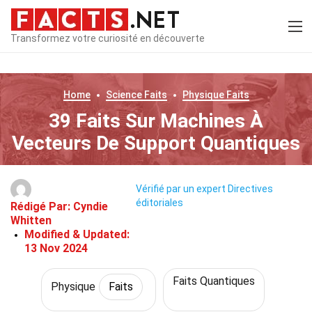
Transformez votre curiosité en découverte
Home
Science
Faits
Physique
Faits
39 Faits Sur Machines À
Vecteurs De Support Quantiques
Vérifié par un expert
Directives
éditoriales
Rédigé Par:
Cyndie
Whitten
Modified & Updated:
13 Nov 2024
Faits Quantiques
Physique
Faits