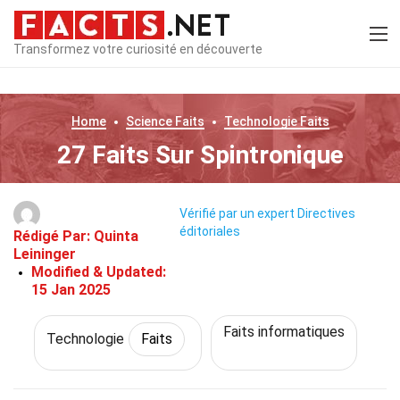
Transformez votre curiosité en découverte
Home
Science
Faits
Technologie
Faits
27 Faits Sur Spintronique
Vérifié par un expert
Directives
éditoriales
Rédigé Par:
Quinta
Leininger
Modified & Updated:
15 Jan 2025
Faits informatiques
Technologie
Faits