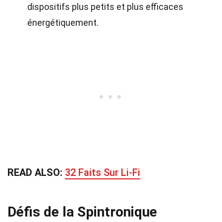
dispositifs plus petits et plus efficaces
énergétiquement.
READ ALSO:
32 Faits Sur Li-Fi
Défis de la Spintronique