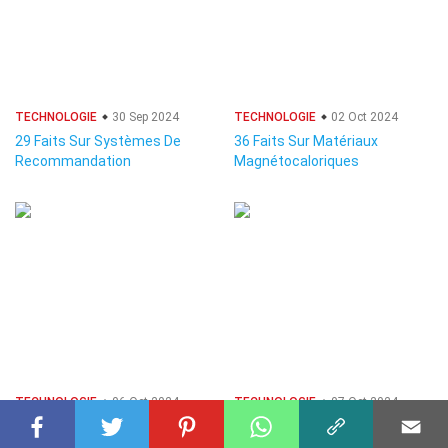
TECHNOLOGIE
30 Sep 2024
TECHNOLOGIE
02 Oct 2024
29 Faits Sur Systèmes De
36 Faits Sur Matériaux
Recommandation
Magnétocaloriques
TECHNOLOGIE
06 Oct 2024
TECHNOLOGIE
07 Oct 2024
34 Faits Sur Épigénétique
27 Faits Sur Nanotechnologie
Alimentaire