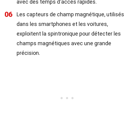
avec des temps d'accès rapides.
06
Les capteurs de champ magnétique, utilisés
dans les smartphones et les voitures,
exploitent la spintronique pour détecter les
champs magnétiques avec une grande
précision.