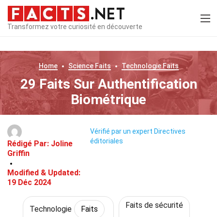
Transformez votre curiosité en découverte
Home
Science
Faits
Technologie
Faits
29 Faits Sur Authentification
Biométrique
Vérifié par un expert
Directives
éditoriales
Rédigé Par:
Joline
Griffin
Modified & Updated:
19 Déc 2024
Faits de sécurité
Technologie
Faits