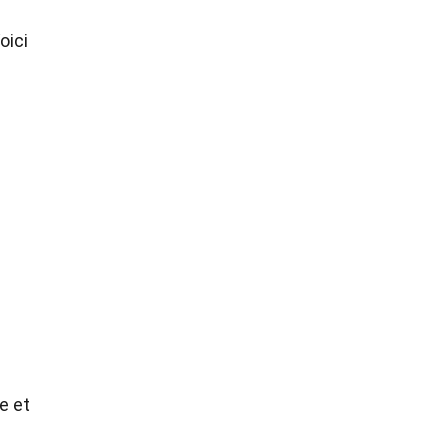
oici
e et