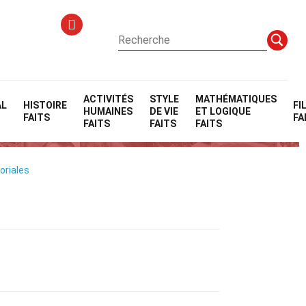
ACTIVITÉS
STYLE
MATHÉMATIQUES
AL
HISTOIRE
FI
HUMAINES
DE VIE
ET LOGIQUE
FAITS
FA
FAITS
FAITS
FAITS
oriales