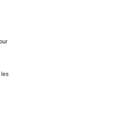
pour
 les