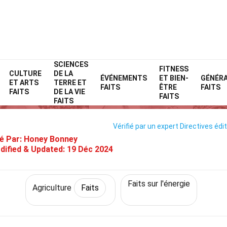
SCIENCES
Home
Technologie et sciences
Faits
Agriculture
FITNESS
Faits
CULTURE
DE LA
ÉVÉNEMENTS
ET BIEN-
GÉNÉR
ET ARTS
TERRE ET
29 Faits Sur Biomasse
FAITS
ÊTRE
FAITS
FAITS
DE LA VIE
FAITS
FAITS
Vérifié par un expert
Directives édit
é Par:
Honey Bonney
dified & Updated:
19 Déc 2024
Faits sur l'énergie
Agriculture
Faits