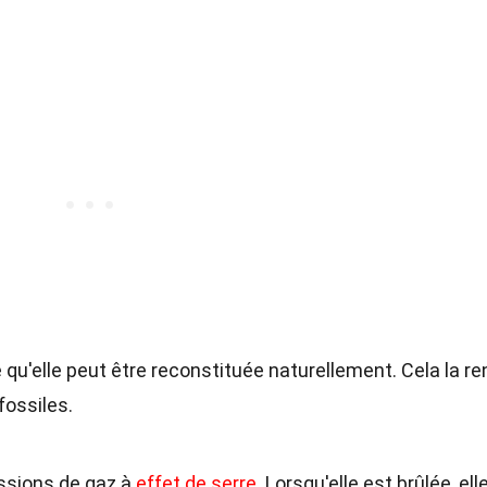
ie qu'elle peut être reconstituée naturellement. Cela la re
fossiles.
issions de gaz à
effet de serre
. Lorsqu'elle est brûlée, ell